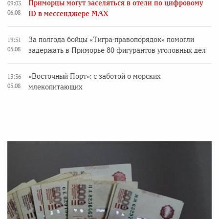
Приморцы могут заселяться в отели по цифровому
09:03
06.08
ID в мессенджере MAX
За полгода бойцы «Тигра-правопорядок» помогли
19:51
05.08
задержать в Приморье 80 фигурантов уголовных дел
«Восточный Порт»: с заботой о морских
13:36
05.08
млекопитающих