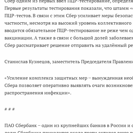
Сбер одним из первых ввёл ПЦР-тестирование, определя
Первые результаты тестирования показали, что штамм 
ПЦР-тестов. В связи с этим Сбер усиливает меры безопас
частности, несмотря на высокий уровень коллективного
вводится обязательное ПЦР-тестирование не реже чем од
вакцинации. А также в связи с большой долей заболева
Сбер рассматривает решение отправить на удалённый ре
Станислав Кузнецов, заместитель Председателя Правлен
«Усиление комплекса защитных мер ̶ вынужденная нео
Сбера позволяет оперативно выявлять очаги возникнов
распространения инфекции».
# # #
ПАО Сбербанк ̶ один из крупнейших банков в России и 
долю Сбербанка приходится около трети активов всего р