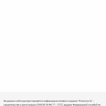
На данном сайте распространяется информация сетевого издания "Primorye 24" -
свидетельство о регистрации СМИ ЭЛ № ФС 77 - 72727, выдано Федеральной службой по