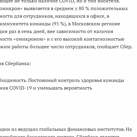
ющее не только наличие COVID, но и тип носителя.
«омикрон» выявляется в среднем у 80 % положительных
ности для сотрудников, находящихся в офисе, в
 иммунитета команды (95 %), в Московском регионе
ин раз в семь дней, вне зависимости от наличия
емости «омикроном» и с его высокой контагиозностью
жим работы большее число сотрудников, сообщает Сбер.
ия Сбербанка:
бходимость. Постоянный контроль здоровья команды
ения COVID-19 и уменьшать вероятность
один из ведущих глобальных финансовых институтов. На
оссийского банковского сектора. Сбербанк является