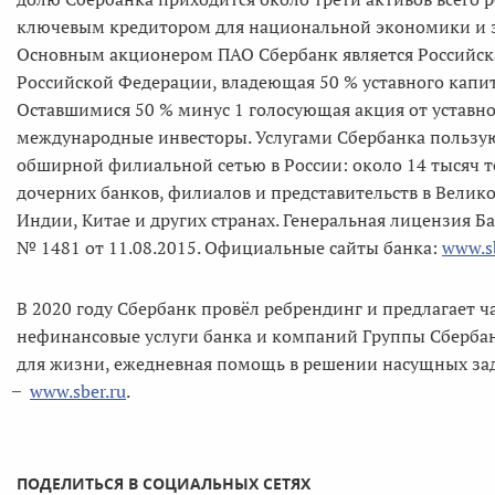
ключевым кредитором для национальной экономики и з
Основным акционером ПАО Сбербанк является Российск
Российской Федерации, владеющая 50 % уставного капи
Оставшимися 50 % минус 1 голосующая акция от уставно
международные инвесторы. Услугами Сбербанка пользуют
обширной филиальной сетью в России: около 14 тысяч то
дочерних банков, филиалов и представительств в Велик
Индии, Китае и других странах. Генеральная лицензия 
№ 1481 от 11.08.2015. Официальные сайты банка:
www.s
В 2020 году Сбербанк провёл ребрендинг и предлагает
нефинансовые услуги банка и компаний Группы Сбербанк
для жизни, ежедневная помощь в решении насущных зад
̶
www.sber.ru
.
ПОДЕЛИТЬСЯ В СОЦИАЛЬНЫХ СЕТЯХ