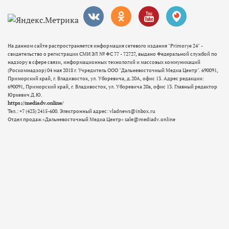
На данном сайте распространяется информация сетевого издания "Primorye 24" -
свидетельство о регистрации СМИ ЭЛ № ФС 77 - 72727, выдано Федеральной службой по
надзору в сфере связи, информационных технологий и массовых коммуникаций
(Роскомнадзор) 04 мая 2018 г. Учредитель ООО "Дальневосточный Медиа Центр". 690091,
Приморский край, г. Владивосток, ул. Уборевича, д.20А, офис 13. Адрес редакции:
690091, Приморский край, г. Владивосток, ул. Уборевича 20а, офис 13. Главный редактор
Юркевич Д.Ю.
https://mediadv.online/
Тел.: +7 (423) 2415-600. Электронный адрес: vladnews@inbox.ru
Отдел продаж «Дальневосточный Медиа Центр» sale@mediadv.online