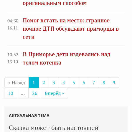
оригинальным способом
Помог встать на место: странное
04:30
16.11
ночное ДТП обсуждают приморцы в
сети
В Приморье дети издевались над
10:52
13.10
телом котенка
« Назад
1
2
3
4
5
6
7
8
9
10
…
26
Вперёд »
АКТУАЛЬНАЯ ТЕМА
Сказка может быть настоящей