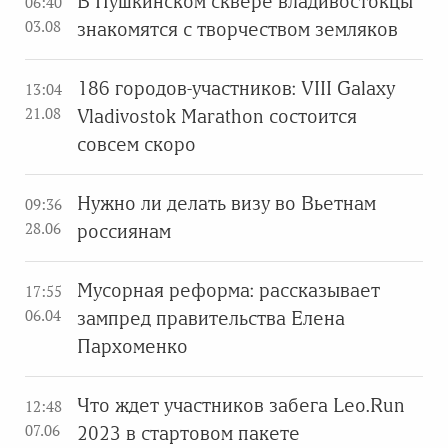
В Пушкинском сквере владивостокцы
06:40
03.08
знакомятся с творчеством земляков
186 городов-участников: VIII Galaxy
13:04
21.08
Vladivostok Marathon состоится
совсем скоро
Нужно ли делать визу во Вьетнам
09:36
28.06
россиянам
Мусорная реформа: рассказывает
17:55
06.04
зампред правительства Елена
Пархоменко
Что ждет участников забега Leo.Run
12:48
07.06
2023 в стартовом пакете