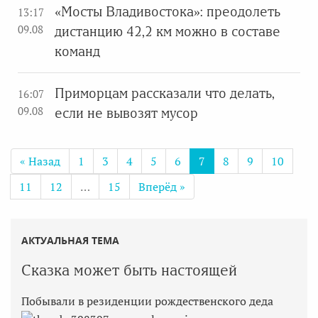
«Мосты Владивостока»: преодолеть
13:17
09.08
дистанцию 42,2 км можно в составе
команд
Приморцам рассказали что делать,
16:07
09.08
если не вывозят мусор
« Назад
1
3
4
5
6
7
8
9
10
11
12
…
15
Вперёд »
АКТУАЛЬНАЯ ТЕМА
Сказка может быть настоящей
Побывали в резиденции рождественского деда