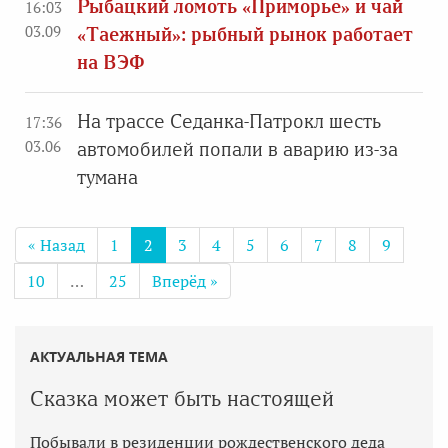
Рыбацкий ломоть «Приморье» и чай
16:03
03.09
«Таежный»: рыбный рынок работает
на ВЭФ
На трассе Седанка-Патрокл шесть
17:36
03.06
автомобилей попали в аварию из-за
тумана
« Назад
1
2
3
4
5
6
7
8
9
10
…
25
Вперёд »
АКТУАЛЬНАЯ ТЕМА
Сказка может быть настоящей
Побывали в резиденции рождественского деда