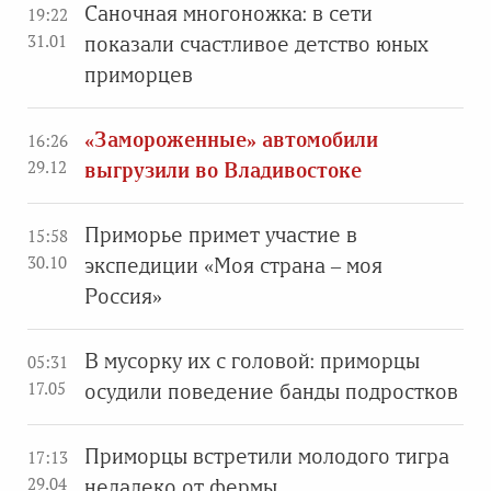
Саночная многоножка: в сети
19:22
31.01
показали счастливое детство юных
приморцев
«Замороженные» автомобили
16:26
29.12
выгрузили во Владивостоке
Приморье примет участие в
15:58
30.10
экспедиции «Моя страна – моя
Россия»
В мусорку их с головой: приморцы
05:31
17.05
осудили поведение банды подростков
Приморцы встретили молодого тигра
17:13
29.04
недалеко от фермы