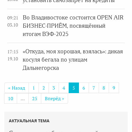
установить самозапрет на кредиты
Во Владивостоке состоится OPEN AIR
09:21
03.10
БИЗНЕС-ПРИЁМ, посвящённый
итогам ВЭФ-2025
«Откуда, моя хорошая, взялась»: дикая
17:15
19.10
косуля бегала по улицам
Дальнегорска
« Назад
1
2
3
4
5
6
7
8
9
10
…
25
Вперёд »
АКТУАЛЬНАЯ ТЕМА