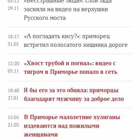
«Бесстрашные люди»: слой льда
05:12
29.11
засняли на видео на верхушки
Русского моста
«А погладить кису?»: приморец
18:17
31.01
встретил полосатого хищника дороге
«Хвост трубой и погнал»: видео с
12:20
05.11
тигром в Приморье попало в сеть
Я бы его за это обняла: приморцы
18:40
27.01
благодарят мужчину за доброе дело
В Приморье малолетние хулиганы
15:01
21.03
издеваются над пожилыми
женщинами