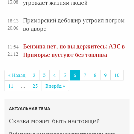
13.08
угрожает жизням людей
Приморский дебошир устроил погром
18:13
20.06
во дворе
Бензина нет, но вы держитесь: АЗС в
11:54
21.12
Приморье пустуют без топлива
« Назад
2
3
4
5
6
7
8
9
10
11
…
25
Вперёд »
АКТУАЛЬНАЯ ТЕМА
Сказка может быть настоящей
Побывали в резиденции рождественского деда