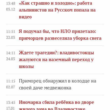
«Как страшно и холодно»: работа
13:48
03.12
альпинистов на Русском попала на
видео
Я подумал бы, что НЛО прилетало:
11:51
22.03
приморцев развеселила уборка снега
Ждете трагедии?: владивостокцы
14:11
24.03
жалуются на наземный переход у
школы
Приморец обнаружил в колодце на
11:15
02.07
своей даче медвежонка
Иномарка сбила ребёнка во дворе
13:45
17.01
жилого дома во Владивостоке