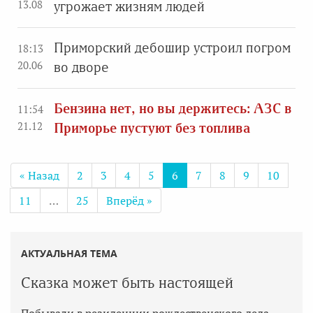
13.08
угрожает жизням людей
Приморский дебошир устроил погром
18:13
20.06
во дворе
Бензина нет, но вы держитесь: АЗС в
11:54
21.12
Приморье пустуют без топлива
« Назад
2
3
4
5
6
7
8
9
10
11
…
25
Вперёд »
АКТУАЛЬНАЯ ТЕМА
Сказка может быть настоящей
Побывали в резиденции рождественского деда