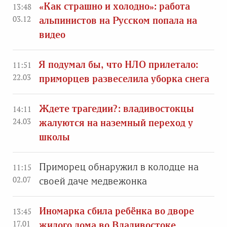
«Как страшно и холодно»: работа
13:48
03.12
альпинистов на Русском попала на
видео
Я подумал бы, что НЛО прилетало:
11:51
22.03
приморцев развеселила уборка снега
Ждете трагедии?: владивостокцы
14:11
24.03
жалуются на наземный переход у
школы
Приморец обнаружил в колодце на
11:15
02.07
своей даче медвежонка
Иномарка сбила ребёнка во дворе
13:45
17.01
жилого дома во Владивостоке