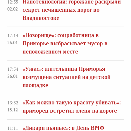
Нанотехнологии: горожане раскрыли
12:35
02.02
секрет нечищенных дорог во
Владивостоке
«Позорище»: соцработница в
17:14
26.01
Приморье выбрасывает мусор в
неположенном месте
«Ужас»: жительница Приморья
17:54
26.01
возмущена ситуацией на детской
площадке
«Как можно такую красоту убивать»:
13:32
15.12
приморец встретил оленя на дороге
«Дикари пьяные»: в День ВМФ
11:11