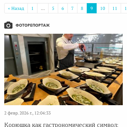
« Назад
1
…
5
6
7
8
9
10
11
1
ФОТОРЕПОРТАЖ
2 февр. 2026 г., 12:04:33
Корюшка как гастрономический символ: