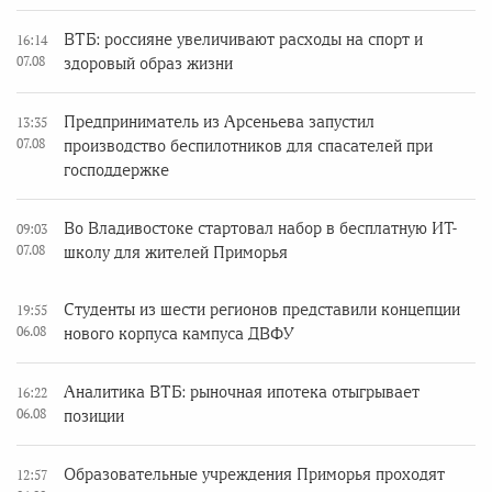
ВТБ: россияне увеличивают расходы на спорт и
16:14
07.08
здоровый образ жизни
Предприниматель из Арсеньева запустил
13:35
07.08
производство беспилотников для спасателей при
господдержке
Во Владивостоке стартовал набор в бесплатную ИТ-
09:03
07.08
школу для жителей Приморья
Студенты из шести регионов представили концепции
19:55
06.08
нового корпуса кампуса ДВФУ
Аналитика ВТБ: рыночная ипотека отыгрывает
16:22
06.08
позиции
Образовательные учреждения Приморья проходят
12:57