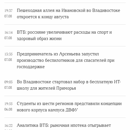
Пешеходная аллея на Ивановской во Владивостоке
19:37
07.08
откроется к концу августа
ВТБ: россияне увеличивают расходы на спорт и
16:14
07.08
здоровый образ жизни
Предприниматель из Арсеньева запустил
13:35
07.08
производство беспилотников для спасателей при
господдержке
Во Владивостоке стартовал набор в бесплатную ИТ-
09:03
07.08
школу для жителей Приморья
Студенты из шести регионов представили концепции
19:55
06.08
нового корпуса кампуса ДВФУ
Аналитика ВТБ: рыночная ипотека отыгрывает
16:22