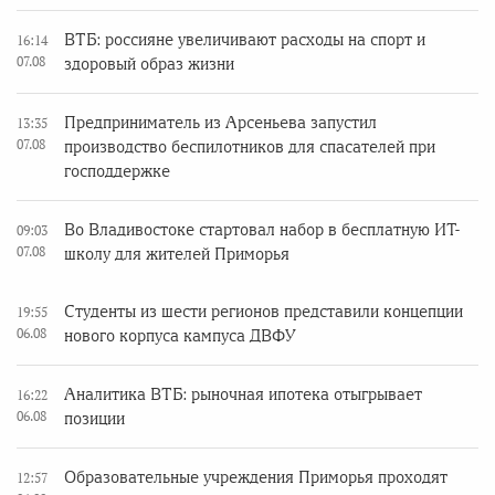
ВТБ: россияне увеличивают расходы на спорт и
16:14
07.08
здоровый образ жизни
Предприниматель из Арсеньева запустил
13:35
07.08
производство беспилотников для спасателей при
господдержке
Во Владивостоке стартовал набор в бесплатную ИТ-
09:03
07.08
школу для жителей Приморья
Студенты из шести регионов представили концепции
19:55
06.08
нового корпуса кампуса ДВФУ
Аналитика ВТБ: рыночная ипотека отыгрывает
16:22
06.08
позиции
Образовательные учреждения Приморья проходят
12:57