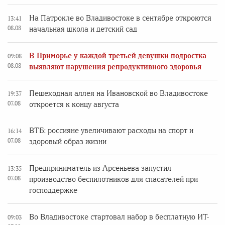
На Патрокле во Владивостоке в сентябре откроются
13:41
08.08
начальная школа и детский сад
В Приморье у каждой третьей девушки-подростка
09:08
08.08
выявляют нарушения репродуктивного здоровья
Пешеходная аллея на Ивановской во Владивостоке
19:37
07.08
откроется к концу августа
ВТБ: россияне увеличивают расходы на спорт и
16:14
07.08
здоровый образ жизни
Предприниматель из Арсеньева запустил
13:35
07.08
производство беспилотников для спасателей при
господдержке
Во Владивостоке стартовал набор в бесплатную ИТ-
09:03