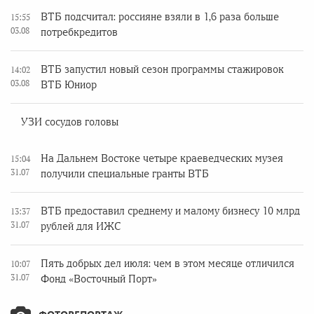
ВТБ подсчитал: россияне взяли в 1,6 раза больше
15:55
03.08
потребкредитов
ВТБ запустил новый сезон программы стажировок
14:02
03.08
ВТБ Юниор
УЗИ сосудов головы
На Дальнем Востоке четыре краеведческих музея
15:04
31.07
получили специальные гранты ВТБ
ВТБ предоставил среднему и малому бизнесу 10 млрд
13:37
31.07
рублей для ИЖС
Пять добрых дел июля: чем в этом месяце отличился
10:07
31.07
Фонд «Восточный Порт»