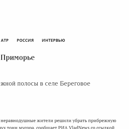
АТР
РОССИЯ
ИНТЕРВЬЮ
 Приморье
ежной полосы в селе Береговое
ае, неравнодушные жители решили убрать прибрежную
вух тонн мусора, сообщает РИА VladNews со ссылкой