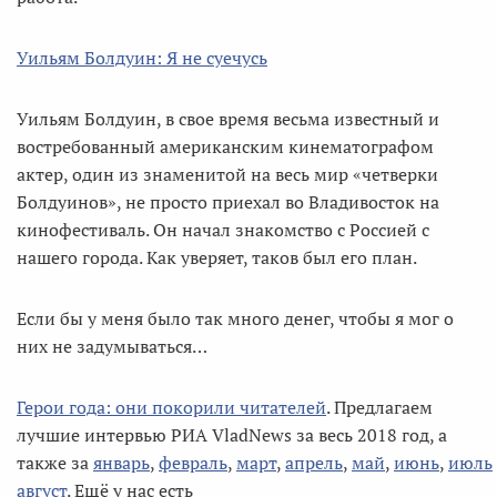
Уильям Болдуин: Я не суечусь
Уильям Болдуин, в свое время весьма известный и
востребованный американским кинематографом
актер, один из знаменитой на весь мир «четверки
Болдуинов», не просто приехал во Владивосток на
кинофестиваль. Он начал знакомство с Россией с
нашего города. Как уверяет, таков был его план.
Если бы у меня было так много денег, чтобы я мог о
них не задумываться…
Герои года: они покорили читателей
. Предлагаем
лучшие интервью РИА VladNews за весь 2018 год, а
также за
январь
,
февраль
,
март
,
апрель
,
май
,
июнь
,
июль
август
. Ещё у нас есть