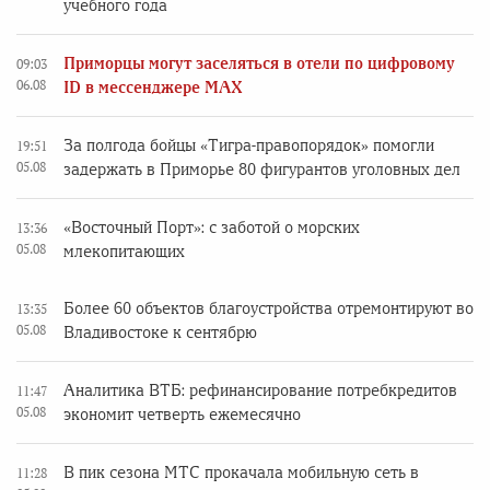
учебного года
Приморцы могут заселяться в отели по цифровому
09:03
06.08
ID в мессенджере MAX
За полгода бойцы «Тигра-правопорядок» помогли
19:51
05.08
задержать в Приморье 80 фигурантов уголовных дел
«Восточный Порт»: с заботой о морских
13:36
05.08
млекопитающих
Более 60 объектов благоустройства отремонтируют во
13:35
05.08
Владивостоке к сентябрю
Аналитика ВТБ: рефинансирование потребкредитов
11:47
05.08
экономит четверть ежемесячно
В пик сезона МТС прокачала мобильную сеть в
11:28