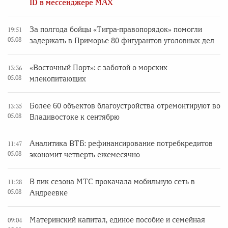
ID в мессенджере MAX
За полгода бойцы «Тигра-правопорядок» помогли
19:51
05.08
задержать в Приморье 80 фигурантов уголовных дел
«Восточный Порт»: с заботой о морских
13:36
05.08
млекопитающих
Более 60 объектов благоустройства отремонтируют во
13:35
05.08
Владивостоке к сентябрю
Аналитика ВТБ: рефинансирование потребкредитов
11:47
05.08
экономит четверть ежемесячно
В пик сезона МТС прокачала мобильную сеть в
11:28
05.08
Андреевке
Материнский капитал, единое пособие и семейная
09:04