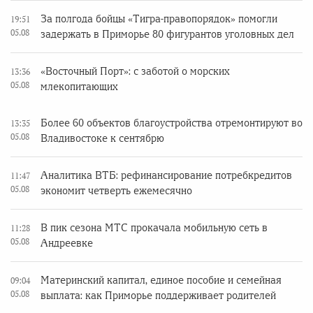
За полгода бойцы «Тигра-правопорядок» помогли
19:51
05.08
задержать в Приморье 80 фигурантов уголовных дел
«Восточный Порт»: с заботой о морских
13:36
05.08
млекопитающих
Более 60 объектов благоустройства отремонтируют во
13:35
05.08
Владивостоке к сентябрю
Аналитика ВТБ: рефинансирование потребкредитов
11:47
05.08
экономит четверть ежемесячно
В пик сезона МТС прокачала мобильную сеть в
11:28
05.08
Андреевке
Материнский капитал, единое пособие и семейная
09:04
05.08
выплата: как Приморье поддерживает родителей