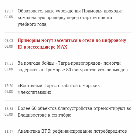
Образовательные учреждения Приморья проходят
12:57
06.08
комплексную проверку перед стартом нового
учебного года
Приморцы могут заселяться в отели по цифровому
09:03
06.08
ID в мессенджере MAX
За полгода бойцы «Тигра-правопорядок» помогли
19:51
05.08
задержать в Приморье 80 фигурантов уголовных дел
«Восточный Порт»: с заботой о морских
13:36
05.08
млекопитающих
Более 60 объектов благоустройства отремонтируют во
13:35
05.08
Владивостоке к сентябрю
Аналитика ВТБ: рефинансирование потребкредитов
11:47