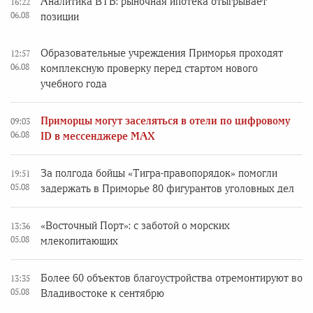
Аналитика ВТБ: рыночная ипотека отыгрывает
16:22
06.08
позиции
Образовательные учреждения Приморья проходят
12:57
06.08
комплексную проверку перед стартом нового
учебного года
Приморцы могут заселяться в отели по цифровому
09:03
06.08
ID в мессенджере MAX
За полгода бойцы «Тигра-правопорядок» помогли
19:51
05.08
задержать в Приморье 80 фигурантов уголовных дел
«Восточный Порт»: с заботой о морских
13:36
05.08
млекопитающих
Более 60 объектов благоустройства отремонтируют во
13:35
05.08
Владивостоке к сентябрю