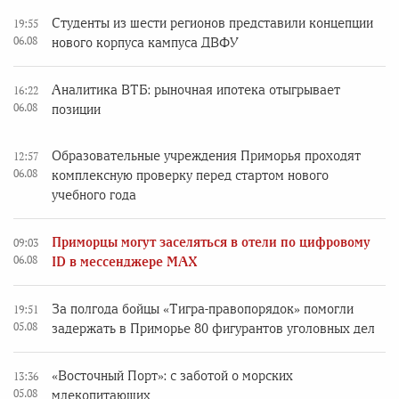
Студенты из шести регионов представили концепции
19:55
06.08
нового корпуса кампуса ДВФУ
Аналитика ВТБ: рыночная ипотека отыгрывает
16:22
06.08
позиции
Образовательные учреждения Приморья проходят
12:57
06.08
комплексную проверку перед стартом нового
учебного года
Приморцы могут заселяться в отели по цифровому
09:03
06.08
ID в мессенджере MAX
За полгода бойцы «Тигра-правопорядок» помогли
19:51
05.08
задержать в Приморье 80 фигурантов уголовных дел
«Восточный Порт»: с заботой о морских
13:36
05.08
млекопитающих