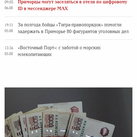
Приморцы могут заселяться в отели по цифровому
09:03
06.08
ID в мессенджере MAX
За полгода бойцы «Тигра-правопорядок» помогли
19:51
05.08
задержать в Приморье 80 фигурантов уголовных дел
«Восточный Порт»: с заботой о морских
13:36
05.08
млекопитающих