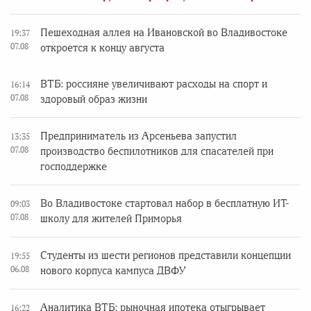
Пешеходная аллея на Ивановской во Владивостоке
19:37
07.08
откроется к концу августа
ВТБ: россияне увеличивают расходы на спорт и
16:14
07.08
здоровый образ жизни
Предприниматель из Арсеньева запустил
13:35
07.08
производство беспилотников для спасателей при
господдержке
Во Владивостоке стартовал набор в бесплатную ИТ-
09:03
07.08
школу для жителей Приморья
Студенты из шести регионов представили концепции
19:55
06.08
нового корпуса кампуса ДВФУ
Аналитика ВТБ: рыночная ипотека отыгрывает
16:22