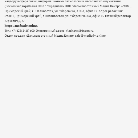
надзору в сфере связи, информационных технологий и массовых коммуникаций
(Роскомнадзор) 04 мая 2018 г. Учредитель ООО "Дальневосточный Медиа Центр". 690091,
Приморский край, г. Владивосток, ул. Уборевича, д.20А, офис 13. Адрес редакции:
690091, Приморский край, г. Владивосток, ул. Уборевича 20а, офис 13. Главный редактор
Юркевич Д.Ю.
https://mediadv.online/
Тел.: +7 (423) 2415-600. Электронный адрес: vladnews@inbox.ru
Отдел продаж «Дальневосточный Медиа Центр» sale@mediadv.online