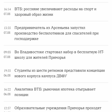
ВТБ: россияне увеличивают расходы на спорт и
16:14
07.08
здоровый образ жизни
Предприниматель из Арсеньева запустил
13:35
07.08
производство беспилотников для спасателей при
господдержке
Во Владивостоке стартовал набор в бесплатную ИТ-
09:03
07.08
школу для жителей Приморья
Студенты из шести регионов представили концепции
19:55
06.08
нового корпуса кампуса ДВФУ
Аналитика ВТБ: рыночная ипотека отыгрывает
16:22
06.08
позиции
Образовательные учреждения Приморья проходят
12:57