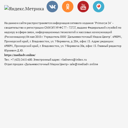
На данном сайте распространяется информация сетевого издания "Primorye 24" -
свидетельство о регистрации СМИ ЭЛ № ФС 77 - 72727, выдано Федеральной службой по
надзору в сфере связи, информационных технологий и массовых коммуникаций
(Роскомнадзор) 04 мая 2018 г. Учредитель ООО "Дальневосточный Медиа Центр". 690091,
Приморский край, г. Владивосток, ул. Уборевича, д.20А, офис 13. Адрес редакции:
690091, Приморский край, г. Владивосток, ул. Уборевича 20а, офис 13. Главный редактор
Юркевич Д.Ю.
https://mediadv.online/
Тел.: +7 (423) 2415-600. Электронный адрес: vladnews@inbox.ru
Отдел продаж «Дальневосточный Медиа Центр» sale@mediadv.online