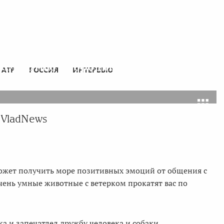
ком катают породистые собаки
АТР
РОССИЯ
ИНТЕРВЬЮ
 VladNews
жет получить море позитивных эмоций от общения с
чень умные животные с ветерком прокатят вас по
 и запечатлел дружбу человека и собаки.