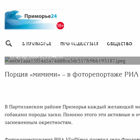
С нами хаски: Приморцев с ветер
В ПРИМОРЬЕ
ПРОИСШЕСТВИЯ
ОБЩЕСТВО
11 февр. 2020 г., 13:44:35
Порция «мимими» – в фоторепортаже РИА
В Партизанском районе Приморья каждый желающий мо
собаками породы хаски. Помимо этого эти активные и о
заснеженным окрестностям.
Фотокорреспондент РИА VladNews посетил село Фроловка