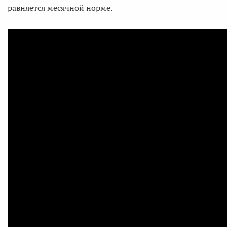
равняется месячной норме.