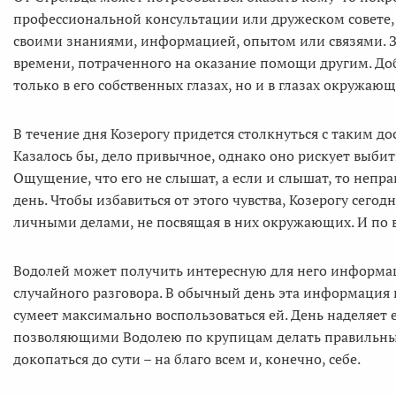
профессиональной консультации или дружеском совете, 
своими знаниями, информацией, опытом или связями. Зв
времени, потраченного на оказание помощи другим. Доб
только в его собственных глазах, но и в глазах окружающ
В течение дня Козерогу придется столкнуться с таким 
Казалось бы, дело привычное, однако оно рискует выбить
Ощущение, что его не слышат, а если и слышат, то непр
день. Чтобы избавиться от этого чувства, Козерогу сего
личными делами, не посвящая в них окружающих. И по
Водолей может получить интересную для него информаци
случайного разговора. В обычный день эта информация н
сумеет максимально воспользоваться ей. День наделяе
позволяющими Водолею по крупицам делать правильные
докопаться до сути – на благо всем и, конечно, себе.