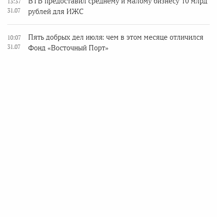
ВТБ предоставил среднему и малому бизнесу 10 млрд
13:37
31.07
рублей для ИЖС
Пять добрых дел июля: чем в этом месяце отличился
10:07
31.07
Фонд «Восточный Порт»