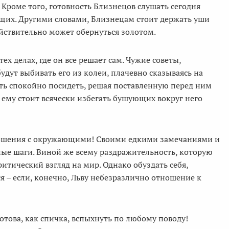
роме того, готовность Близнецов слушать сегодня
их. Другими словами, Близнецам стоит держать уши
ействительно может обернуться золотом.
х делах, где он все решает сам. Чужие советы,
удут выбивать его из колеи, плачевно сказываясь на
ть спокойно посидеть, решая поставленную перед ним
я ему стоит всячески избегать бушующих вокруг него
отношения с окружающими! Своими едкими замечаниями и
ые шаги. Виной же всему раздражительность, которую
ритический взгляд на мир. Однако обуздать себя,
я – если, конечно, Льву небезразлично отношение к
отова, как спичка, вспыхнуть по любому поводу!