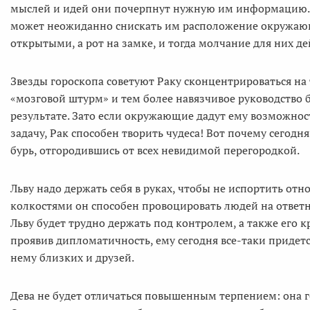
мыслей и идей они почерпнут нужную им информацию. К
может неожиданно снискать им расположение окружающ
открытыми, а рот на замке, и тогда молчание для них д
Звезды гороскопа советуют Раку сконцентрироваться на те
«мозговой штурм» и тем более навязчивое руководство б
результате. Зато если окружающие дадут ему возможнос
задачу, Рак способен творить чудеса! Вот почему сегодн
бурь, отгородившись от всех невидимой перегородкой.
Льву надо держать себя в руках, чтобы не испортить 
колкостями он способен провоцировать людей на ответн
Льву будет трудно держать под контролем, а также его к
проявив дипломатичность, ему сегодня все-таки придетс
нему близких и друзей.
Дева не будет отличаться повышенным терпением: она г