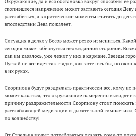
Окружающие, да и вся обстановка вокруг способны ее р
скопившееся напряжение может заставить сегодня Деву д
расслабиться, а в критические моменты считать до десяти
впоследствии Дева пожалеет.
Ситуация в делах у Весов может резко измениться. Како
сегодня может обернуться неожиданной стороной. Возмож
как им казалось, уже лежит у них в кармане. Звезды гор
Пускай не все идет так гладко, как хотелось бы, но оконч
в их руках.
Скорпиона будут раздражать практически все, кому не п
может казаться, что окружающие намеренно выводят его 
причину раздражительности Скорпиону стоит поискать в
расслабляющей медитации и дыхательной гимнастики, 
по волшебству!
От Стрельца может потребоваться оказать кому-то покр