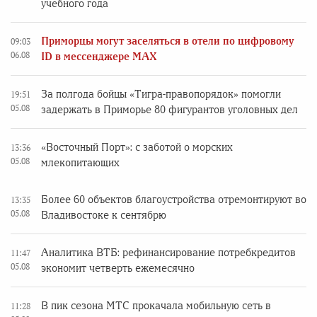
учебного года
Приморцы могут заселяться в отели по цифровому
09:03
06.08
ID в мессенджере MAX
За полгода бойцы «Тигра-правопорядок» помогли
19:51
05.08
задержать в Приморье 80 фигурантов уголовных дел
«Восточный Порт»: с заботой о морских
13:36
05.08
млекопитающих
Более 60 объектов благоустройства отремонтируют во
13:35
05.08
Владивостоке к сентябрю
Аналитика ВТБ: рефинансирование потребкредитов
11:47
05.08
экономит четверть ежемесячно
В пик сезона МТС прокачала мобильную сеть в
11:28