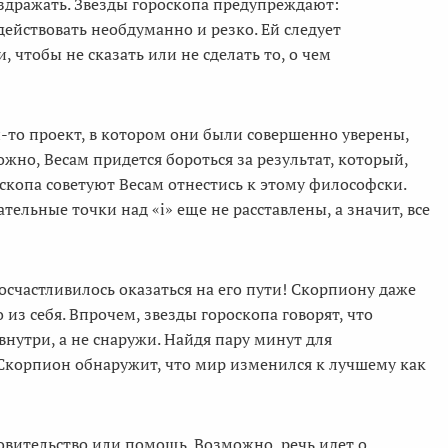
аздражать. Звезды гороскопа предупреждают:
ействовать необдуманно и резко. Ей следует
, чтобы не сказать или не сделать то, о чем
й-то проект, в котором они были совершенно уверены,
но, Весам придется бороться за результат, который,
оскопа советуют Весам отнестись к этому философски.
ательные точки над «i» еще не расставлены, а значит, все
осчастливилось оказаться на его пути! Скорпиону даже
из себя. Впрочем, звезды гороскопа говорят, что
нутри, а не снаружи. Найдя пару минут для
Скорпион обнаружит, что мир изменился к лучшему как
овительство или помощь. Возможно, речь идет о