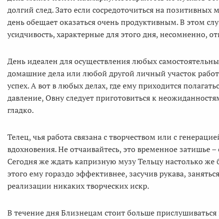
долгий след. Зато если сосредоточиться на позитивных
день обещает оказаться очень продуктивным. В этом слу
усидчивость, характерные для этого дня, несомненно, о
День идеален для осуществления любых самостоятельных
домашние дела или любой другой личный участок работ – 
успех. А вот в любых делах, где ему приходится полагат
давление, Овну следует приготовиться к неожиданностям.
гладко.
Телец, чья работа связана с творчеством или с генерац
вдохновения. Не отчаивайтесь, это временное затишье –
Сегодня же ждать капризную музу Тельцу настолько же б
этого ему гораздо эффективнее, засучив рукава, занять
реализации никаких творческих искр.
В течение дня Близнецам стоит больше прислушиваться 