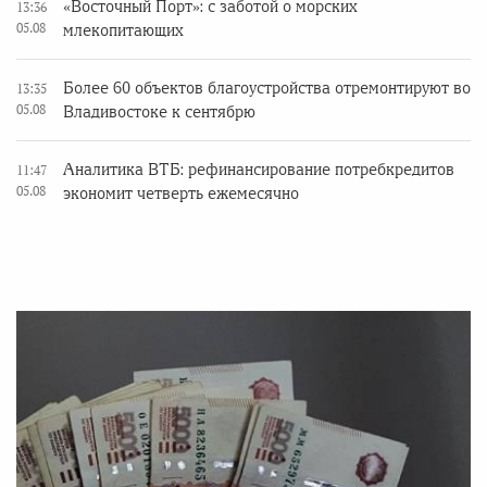
«Восточный Порт»: с заботой о морских
13:36
05.08
млекопитающих
Более 60 объектов благоустройства отремонтируют во
13:35
05.08
Владивостоке к сентябрю
Аналитика ВТБ: рефинансирование потребкредитов
11:47
05.08
экономит четверть ежемесячно