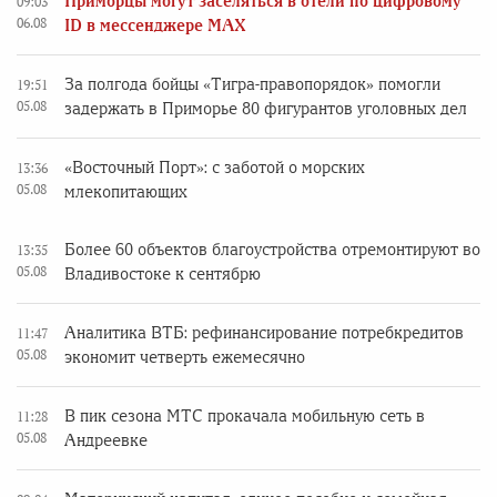
Приморцы могут заселяться в отели по цифровому
09:03
06.08
ID в мессенджере MAX
За полгода бойцы «Тигра-правопорядок» помогли
19:51
05.08
задержать в Приморье 80 фигурантов уголовных дел
«Восточный Порт»: с заботой о морских
13:36
05.08
млекопитающих
Более 60 объектов благоустройства отремонтируют во
13:35
05.08
Владивостоке к сентябрю
Аналитика ВТБ: рефинансирование потребкредитов
11:47
05.08
экономит четверть ежемесячно
В пик сезона МТС прокачала мобильную сеть в
11:28
05.08
Андреевке