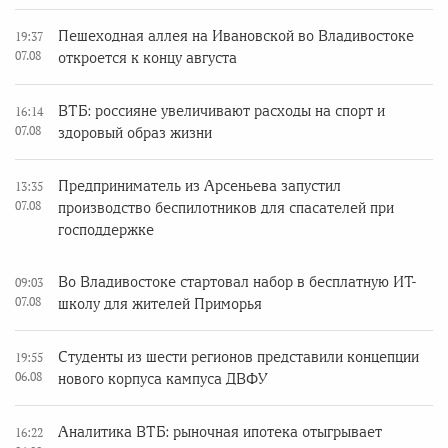
Пешеходная аллея на Ивановской во Владивостоке
19:37
07.08
откроется к концу августа
ВТБ: россияне увеличивают расходы на спорт и
16:14
07.08
здоровый образ жизни
Предприниматель из Арсеньева запустил
13:35
07.08
производство беспилотников для спасателей при
господдержке
Во Владивостоке стартовал набор в бесплатную ИТ-
09:03
07.08
школу для жителей Приморья
Студенты из шести регионов представили концепции
19:55
06.08
нового корпуса кампуса ДВФУ
Аналитика ВТБ: рыночная ипотека отыгрывает
16:22