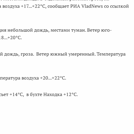
воздуха +17...+22°C, сообщает РИА VladNews со ссылкой
дня небольшой дождь, местами туман. Ветер юго-
...+20°C.
ой дождь, гроза. Ветер южный умеренный. Температура
ература воздуха +20...+22°C.
ьет +14°C, в бухте Находка +12°C.