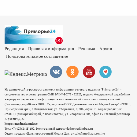
Редакция
Правовая информация
Реклама
Архив
Пользовательское соглашение
На данном сайте распространяется информация сетевого издания "Primorye 24" -
свидетельство о регистрации СМИ ЭЛ № ФС 77 - 72727, выдано Федеральной службой по
надзору в сфере связи, информационных технологий и массовых коммуникаций
(Роскомнадзор) 04 мая 2018 г. Учредитель ООО "Дальневосточный Медиа Центр". 690091,
Приморский край, г. Владивосток, ул. Уборевича, д.20А, офис 13. Адрес редакции:
690091, Приморский край, г. Владивосток, ул. Уборевича 20а, офис 13. Главный редактор
Юркевич Д.Ю.
https://mediadv.online/
Тел.: +7 (423) 2415-600. Электронный адрес: vladnews@inbox.ru
Отдел продаж «Дальневосточный Медиа Центр» sale@mediadv.online