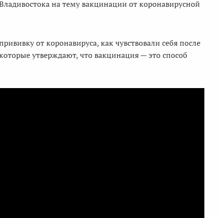
 Владивостока на тему вакцинации от коронавирусной
прививку от коронавируса, как чувствовали себя после
которые утверждают, что вакцинация — это способ