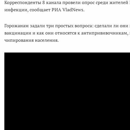
Корреспонденты 8 канала провели опрос среди жителей
инфекции, сообщает РИА VladNews.
Горожанам задали три простых вопроса: сделали ли они 
вакцинации и как они относятся к антипрививочникам, 
чипирования населения.