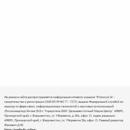
На данном сайте распространяется информация сетевого издания "Primorye 24" -
свидетельство о регистрации СМИ ЭЛ № ФС 77 - 72727, выдано Федеральной службой по
надзору в сфере связи, информационных технологий и массовых коммуникаций
(Роскомнадзор) 04 мая 2018 г. Учредитель ООО "Дальневосточный Медиа Центр". 690091,
Приморский край, г. Владивосток, ул. Уборевича, д.20А, офис 13. Адрес редакции:
690091, Приморский край, г. Владивосток, ул. Уборевича 20а, офис 13. Главный редактор
Юркевич Д.Ю.
https://mediadv.online/