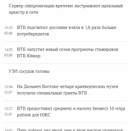
Сервер синхронизации времени: настраиваем идеальный
оркестр в сети
ВТБ подсчитал: россияне взяли в 1,6 раза больше
15:55
03.08
потребкредитов
ВТБ запустил новый сезон программы стажировок
14:02
03.08
ВТБ Юниор
УЗИ сосудов головы
На Дальнем Востоке четыре краеведческих музея
15:04
31.07
получили специальные гранты ВТБ
ВТБ предоставил среднему и малому бизнесу 10 млрд
13:37
31.07
рублей для ИЖС
Пять добрых дел июля: чем в этом месяце отличился
10:07