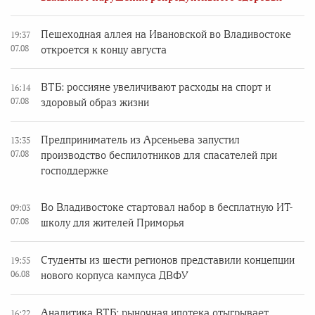
Пешеходная аллея на Ивановской во Владивостоке
19:37
07.08
откроется к концу августа
ВТБ: россияне увеличивают расходы на спорт и
16:14
07.08
здоровый образ жизни
Предприниматель из Арсеньева запустил
13:35
07.08
производство беспилотников для спасателей при
господдержке
Во Владивостоке стартовал набор в бесплатную ИТ-
09:03
07.08
школу для жителей Приморья
Студенты из шести регионов представили концепции
19:55
06.08
нового корпуса кампуса ДВФУ
Аналитика ВТБ: рыночная ипотека отыгрывает
16:22