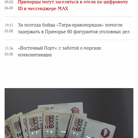
Приморцы могут заселяться в отели по цифровому
09:03
06.08
ID в мессенджере MAX
За полгода бойцы «Тигра-правопорядок» помогли
19:51
05.08
задержать в Приморье 80 фигурантов уголовных дел
«Восточный Порт»: с заботой о морских
13:36
05.08
млекопитающих