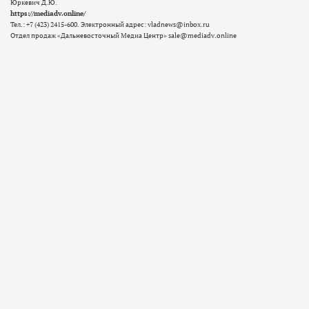
Юркевич Д.Ю.
https://mediadv.online/
Тел.: +7 (423) 2415-600. Электронный адрес: vladnews@inbox.ru
Отдел продаж «Дальневосточный Медиа Центр» sale@mediadv.online