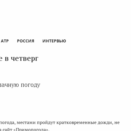
АТР
РОССИЯ
ИНТЕРВЬЮ
 в четверг
лачную погоду
 погода, местами пройдут кратковременные дожди, не
а сайт «Примопогода».