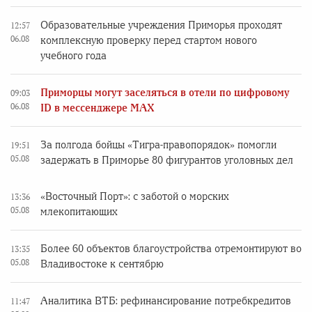
Образовательные учреждения Приморья проходят
12:57
06.08
комплексную проверку перед стартом нового
учебного года
Приморцы могут заселяться в отели по цифровому
09:03
06.08
ID в мессенджере MAX
За полгода бойцы «Тигра-правопорядок» помогли
19:51
05.08
задержать в Приморье 80 фигурантов уголовных дел
«Восточный Порт»: с заботой о морских
13:36
05.08
млекопитающих
Более 60 объектов благоустройства отремонтируют во
13:35
05.08
Владивостоке к сентябрю
Аналитика ВТБ: рефинансирование потребкредитов
11:47