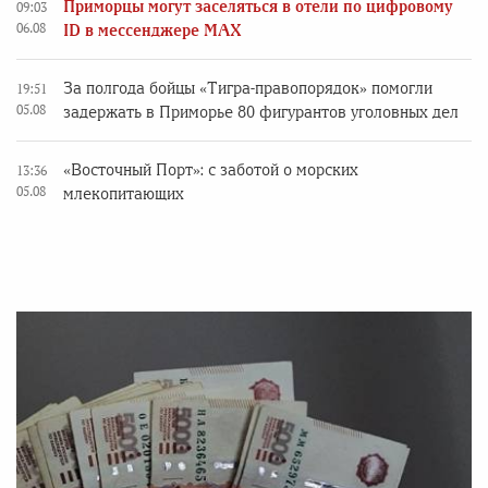
Приморцы могут заселяться в отели по цифровому
09:03
06.08
ID в мессенджере MAX
За полгода бойцы «Тигра-правопорядок» помогли
19:51
05.08
задержать в Приморье 80 фигурантов уголовных дел
«Восточный Порт»: с заботой о морских
13:36
05.08
млекопитающих