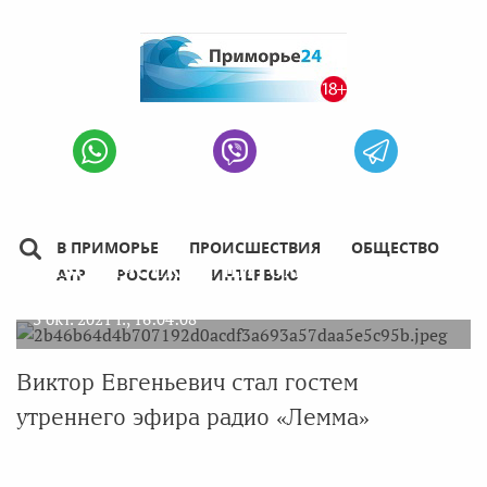
Не пёс, не кот, а енот: гости
Леммы рассказали о своем
В ПРИМОРЬЕ
ПРОИСШЕСТВИЯ
ОБЩЕСТВО
экзотическом питомце
АТР
РОССИЯ
ИНТЕРВЬЮ
3 окт. 2021 г., 16:04:08
Виктор Евгеньевич стал гостем
утреннего эфира радио «Лемма»