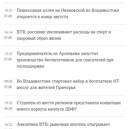
Пешеходная аллея на Ивановской во Владивостоке
19:37
07.08
откроется к концу августа
ВТБ: россияне увеличивают расходы на спорт и
16:14
07.08
здоровый образ жизни
Предприниматель из Арсеньева запустил
13:35
07.08
производство беспилотников для спасателей при
господдержке
Во Владивостоке стартовал набор в бесплатную ИТ-
09:03
07.08
школу для жителей Приморья
Студенты из шести регионов представили концепции
19:55
06.08
нового корпуса кампуса ДВФУ
Аналитика ВТБ: рыночная ипотека отыгрывает
16:22