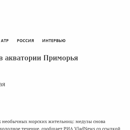
АТР
РОССИЯ
ИНТЕРВЬЮ
в акватории Приморья
ая
х необычных морских жительниц: медузы снова
 холодное течение, сообщает РИА VladNews со ссылкой