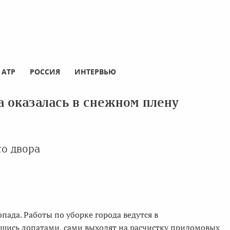
АТР
РОССИЯ
ИНТЕРВЬЮ
 оказалась в снежном плену
со двора
пада. Работы по уборке города ведутся в
шись лопатами, сами выходят на расчистку придомовых