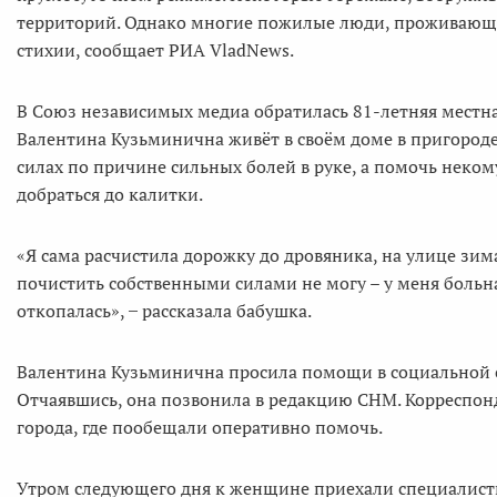
территорий. Однако многие пожилые люди, проживающи
стихии, сообщает РИА VladNews.
В Союз независимых медиа обратилась 81-летняя местна
Валентина Кузьминична живёт в своём доме в пригороде 
силах по причине сильных болей в руке, а помочь неком
добраться до калитки.
«Я сама расчистила дорожку до дровяника, на улице зим
почистить собственными силами не могу – у меня больная
откопалась», ̶ рассказала бабушка.
Валентина Кузьминична просила помощи в социальной сл
Отчаявшись, она позвонила в редакцию СНМ. Корреспо
города, где пообещали оперативно помочь.
Утром следующего дня к женщине приехали специалист