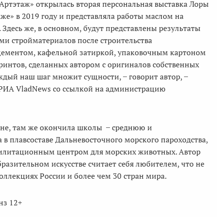
 «Артэтаж» открылась вторая персональная выставка Лоры
аже» в 2019 году и представляла работы маслом на
 Здесь же, в основном, будут представлены результаты
ми стройматериалов после строительства
 цементом, кафельной затиркой, упаковочным картоном
ринтов, сделанных автором с оригиналов собственных
дый наш шаг множит сущности, ̶ говорит автор, ̶
т РИА VladNews со ссылкой на администрацию
тане, там же окончила школы ̶ среднюю и
а в плавсоставе Дальневосточного морского пароходства,
абилитационным центром для морских животных. Автор
разительном искусстве считает себя любителем, что не
оллекциях России и более чем 30 стран мира.
нз 12+