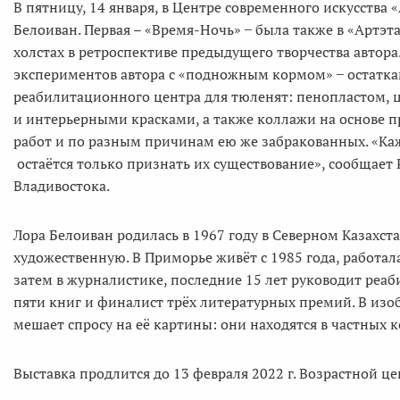
В пятницу, 14 января, в Центре современного искусства
Белоиван. Первая – «Время-Ночь» ̶ была также в «Артэт
холстах в ретроспективе предыдущего творчества автора.
экспериментов автора с «подножным кормом» ̶ остатка
реабилитационного центра для тюленят: пенопластом,
и интерьерными красками, а также коллажи на основе п
работ и по разным причинам ею же забракованных. «Каж
остаётся только признать их существование», сообщае
Владивостока.
Лора Белоиван родилась в 1967 году в Северном Казахс
художественную. В Приморье живёт с 1985 года, работал
затем в журналистике, последние 15 лет руководит ре
пяти книг и финалист трёх литературных премий. В изоб
мешает спросу на её картины: они находятся в частных к
Выставка продлится до 13 февраля 2022 г. Возрастной це