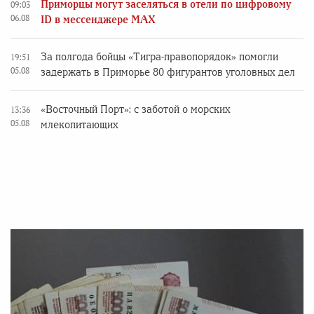
Приморцы могут заселяться в отели по цифровому
09:03
06.08
ID в мессенджере MAX
За полгода бойцы «Тигра-правопорядок» помогли
19:51
05.08
задержать в Приморье 80 фигурантов уголовных дел
«Восточный Порт»: с заботой о морских
13:36
05.08
млекопитающих