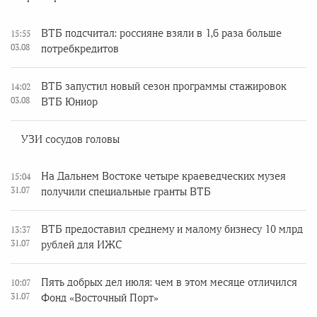
ВТБ подсчитал: россияне взяли в 1,6 раза больше
15:55
03.08
потребкредитов
ВТБ запустил новый сезон программы стажировок
14:02
03.08
ВТБ Юниор
УЗИ сосудов головы
На Дальнем Востоке четыре краеведческих музея
15:04
31.07
получили специальные гранты ВТБ
ВТБ предоставил среднему и малому бизнесу 10 млрд
13:37
31.07
рублей для ИЖС
Пять добрых дел июля: чем в этом месяце отличился
10:07
31.07
Фонд «Восточный Порт»