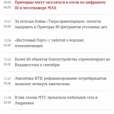
Приморцы могут заселяться в отели по цифровому
09:03
06.08
ID в мессенджере MAX
За полгода бойцы «Тигра-правопорядок» помогли
19:51
05.08
задержать в Приморье 80 фигурантов уголовных дел
«Восточный Порт»: с заботой о морских
13:36
05.08
млекопитающих
Более 60 объектов благоустройства отремонтируют во
13:35
05.08
Владивостоке к сентябрю
Аналитика ВТБ: рефинансирование потребкредитов
11:47
05.08
экономит четверть ежемесячно
В пик сезона МТС прокачала мобильную сеть в
11:28
05.08
Андреевке