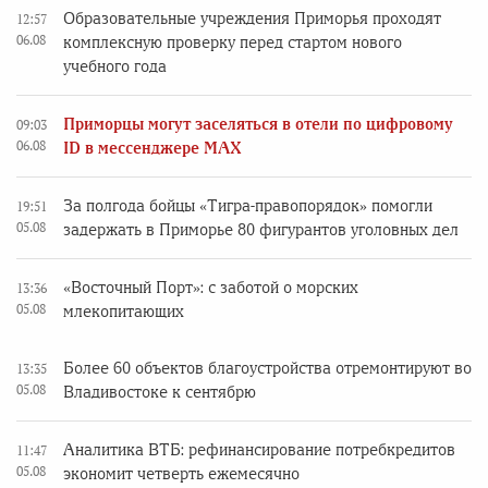
Образовательные учреждения Приморья проходят
12:57
06.08
комплексную проверку перед стартом нового
учебного года
Приморцы могут заселяться в отели по цифровому
09:03
06.08
ID в мессенджере MAX
За полгода бойцы «Тигра-правопорядок» помогли
19:51
05.08
задержать в Приморье 80 фигурантов уголовных дел
«Восточный Порт»: с заботой о морских
13:36
05.08
млекопитающих
Более 60 объектов благоустройства отремонтируют во
13:35
05.08
Владивостоке к сентябрю
Аналитика ВТБ: рефинансирование потребкредитов
11:47
05.08
экономит четверть ежемесячно