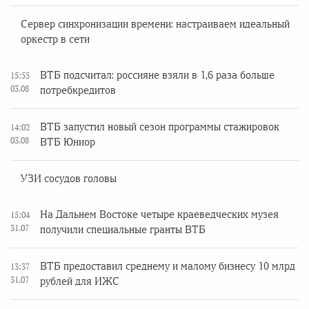
Сервер синхронизации времени: настраиваем идеальный
оркестр в сети
ВТБ подсчитал: россияне взяли в 1,6 раза больше
15:55
03.08
потребкредитов
ВТБ запустил новый сезон программы стажировок
14:02
03.08
ВТБ Юниор
УЗИ сосудов головы
На Дальнем Востоке четыре краеведческих музея
15:04
31.07
получили специальные гранты ВТБ
ВТБ предоставил среднему и малому бизнесу 10 млрд
13:37
31.07
рублей для ИЖС