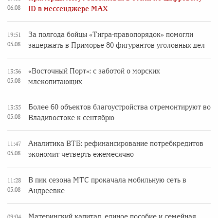
06.08
ID в мессенджере MAX
За полгода бойцы «Тигра-правопорядок» помогли
19:51
05.08
задержать в Приморье 80 фигурантов уголовных дел
«Восточный Порт»: с заботой о морских
13:36
05.08
млекопитающих
Более 60 объектов благоустройства отремонтируют во
13:35
05.08
Владивостоке к сентябрю
Аналитика ВТБ: рефинансирование потребкредитов
11:47
05.08
экономит четверть ежемесячно
В пик сезона МТС прокачала мобильную сеть в
11:28
05.08
Андреевке
Материнский капитал, единое пособие и семейная
09:04