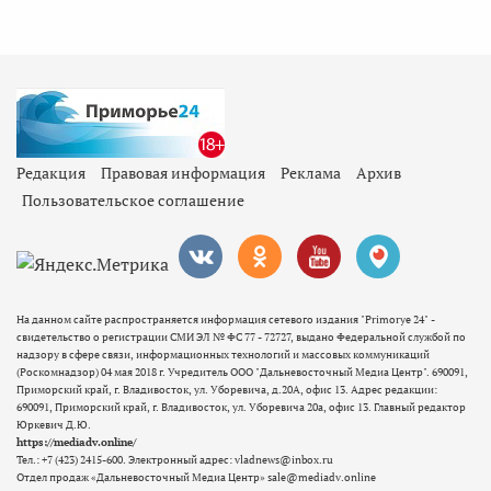
Редакция
Правовая информация
Реклама
Архив
Пользовательское соглашение
На данном сайте распространяется информация сетевого издания "Primorye 24" -
свидетельство о регистрации СМИ ЭЛ № ФС 77 - 72727, выдано Федеральной службой по
надзору в сфере связи, информационных технологий и массовых коммуникаций
(Роскомнадзор) 04 мая 2018 г. Учредитель ООО "Дальневосточный Медиа Центр". 690091,
Приморский край, г. Владивосток, ул. Уборевича, д.20А, офис 13. Адрес редакции:
690091, Приморский край, г. Владивосток, ул. Уборевича 20а, офис 13. Главный редактор
Юркевич Д.Ю.
https://mediadv.online/
Тел.: +7 (423) 2415-600. Электронный адрес: vladnews@inbox.ru
Отдел продаж «Дальневосточный Медиа Центр» sale@mediadv.online