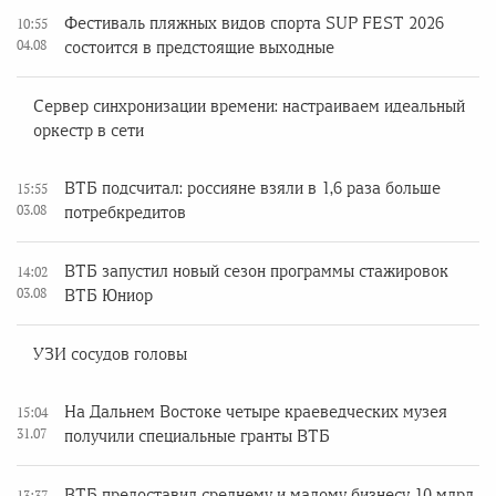
Фестиваль пляжных видов спорта SUP FEST 2026
10:55
04.08
состоится в предстоящие выходные
Сервер синхронизации времени: настраиваем идеальный
оркестр в сети
ВТБ подсчитал: россияне взяли в 1,6 раза больше
15:55
03.08
потребкредитов
ВТБ запустил новый сезон программы стажировок
14:02
03.08
ВТБ Юниор
УЗИ сосудов головы
На Дальнем Востоке четыре краеведческих музея
15:04
31.07
получили специальные гранты ВТБ
ВТБ предоставил среднему и малому бизнесу 10 млрд
13:37